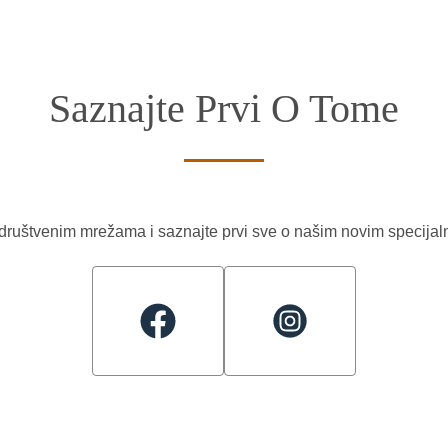
Saznajte Prvi O Tome
 društvenim mrežama i saznajte prvi sve o našim novim specij