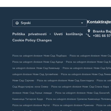
Kontaktirajt
Branka Baj
.
.
Politika privatnosti
Uveti korištenja
+381 66 5
Cookie Policy Changes
.
Pizza sa uslugom dostave Нови Сад Подбара
Pizza sa uslugom dostave Нови С
.
Pizza sa uslugom dostave Нови Сад Адице
Pizza sa uslugom dostave Нови Сад 
.
sa uslugom dostave Нови Сад Камењар
Pizza sa uslugom dostave Нови Сад Грб
.
uslugom dostave Нови Сад Југовићево
Pizza sa uslugom dostave Нови Сад Лима
.
.
Нови Сад Сајлово
Pizza sa uslugom dostave Нови Сад Бангладеш
Pizza sa u
.
Сад Индустријска зона Север
Pizza sa uslugom dostave Нови Сад Слана бара
.
dostave Нови Сад Горње ливаде
Pizza sa uslugom dostave Нови Сад Банатић
.
Каменица Татарско Брдо
Pizza sa uslugom dostave Сремска Каменица Попови
.
.
Pizza sa uslugom dostave Футог
Pizza sa uslugom dostave Руменка
Pizza sa us
.
.