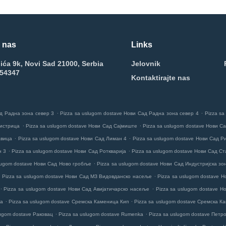
e nas
Links
ića 9k, Novi Sad 21000, Serbia
Jelovnik
754347
Kontaktirajte nas
.
.
ад Радна зона север 3
Pizza sa uslugom dostave Нови Сад Радна зона север 4
Pizza sa
.
.
Бистрица
Pizza sa uslugom dostave Нови Сад Сајмиште
Pizza sa uslugom dostave Нови 
.
.
авица
Pizza sa uslugom dostave Нови Сад Лиман 4
Pizza sa uslugom dostave Нови Сад Р
.
.
н 3
Pizza sa uslugom dostave Нови Сад Роткварија
Pizza sa uslugom dostave Нови Сад Ст
.
slugom dostave Нови Сад Ново гробље
Pizza sa uslugom dostave Нови Сад Индустријска зон
.
.
Pizza sa uslugom dostave Нови Сад МЗ Видовданско насеље
Pizza sa uslugom dostave Н
.
.
Pizza sa uslugom dostave Нови Сад Авијатичарско насеље
Pizza sa uslugom dostave Н
.
.
ца
Pizza sa uslugom dostave Сремска Каменица Кип
Pizza sa uslugom dostave Сремска К
.
.
lugom dostave Раковац
Pizza sa uslugom dostave Rumenka
Pizza sa uslugom dostave Петр
.
.
.