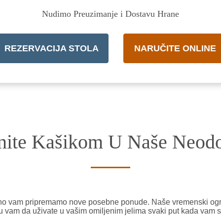
Nudimo Preuzimanje i Dostavu Hrane
REZERVACIJA STOLA
NARUČITE ONLINE
onite Kašikom U Naše Neodo
tno vam pripremamo nove posebne ponude. Naše vremenski ogr
 vam da uživate u vašim omiljenim jelima svaki put kada vam s