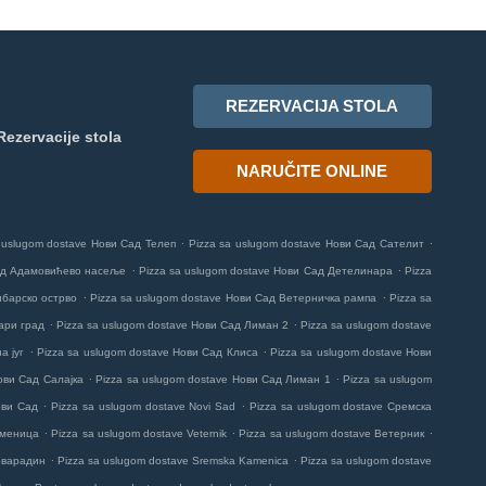
REZERVACIJA STOLA
Rezervacije stola
NARUČITE ONLINE
.
.
 uslugom dostave Нови Сад Телеп
Pizza sa uslugom dostave Нови Сад Сателит
.
.
Сад Адамовићево насеље
Pizza sa uslugom dostave Нови Сад Детелинара
Pizza
.
.
ибарско острво
Pizza sa uslugom dostave Нови Сад Ветерничка рампа
Pizza sa
.
.
ари град
Pizza sa uslugom dostave Нови Сад Лиман 2
Pizza sa uslugom dostave
.
.
а југ
Pizza sa uslugom dostave Нови Сад Клиса
Pizza sa uslugom dostave Нови
.
.
ови Сад Салајка
Pizza sa uslugom dostave Нови Сад Лиман 1
Pizza sa uslugom
.
.
ови Сад
Pizza sa uslugom dostave Novi Sad
Pizza sa uslugom dostave Сремска
.
.
.
аменица
Pizza sa uslugom dostave Veternik
Pizza sa uslugom dostave Ветерник
.
.
оварадин
Pizza sa uslugom dostave Sremska Kamenica
Pizza sa uslugom dostave
.
.