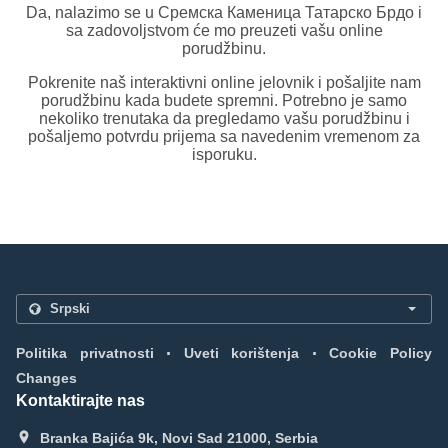
Da, nalazimo se u Сремска Каменица Татарско Брдо i
sa zadovoljstvom će mo preuzeti vašu online
porudžbinu.
Pokrenite naš interaktivni online jelovnik i pošaljite nam
porudžbinu kada budete spremni. Potrebno je samo
nekoliko trenutaka da pregledamo vašu porudžbinu i
pošaljemo potvrdu prijema sa navedenim vremenom za
isporuku.
.
.
Politika privatnosti
Uveti korištenja
Cookie Policy
Changes
Kontaktirajte nas
Branka Bajića 9k, Novi Sad 21000, Serbia