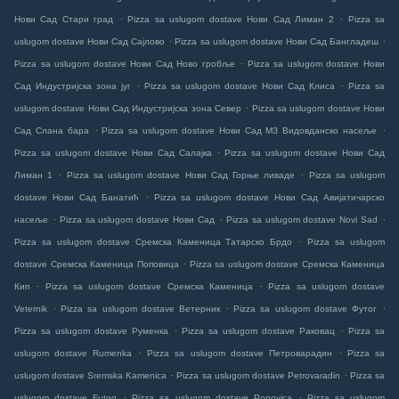
.
.
Нови Сад Стари град
Pizza sa uslugom dostave Нови Сад Лиман 2
Pizza sa
.
.
uslugom dostave Нови Сад Сајлово
Pizza sa uslugom dostave Нови Сад Бангладеш
.
Pizza sa uslugom dostave Нови Сад Ново гробље
Pizza sa uslugom dostave Нови
.
.
Сад Индустријска зона југ
Pizza sa uslugom dostave Нови Сад Клиса
Pizza sa
.
uslugom dostave Нови Сад Индустријска зона Север
Pizza sa uslugom dostave Нови
.
.
Сад Слана бара
Pizza sa uslugom dostave Нови Сад МЗ Видовданско насеље
.
Pizza sa uslugom dostave Нови Сад Салајка
Pizza sa uslugom dostave Нови Сад
.
.
Лиман 1
Pizza sa uslugom dostave Нови Сад Горње ливаде
Pizza sa uslugom
.
dostave Нови Сад Банатић
Pizza sa uslugom dostave Нови Сад Авијатичарско
.
.
.
насеље
Pizza sa uslugom dostave Нови Сад
Pizza sa uslugom dostave Novi Sad
.
Pizza sa uslugom dostave Сремска Каменица Татарско Брдо
Pizza sa uslugom
.
dostave Сремска Каменица Поповица
Pizza sa uslugom dostave Сремска Каменица
.
.
Кип
Pizza sa uslugom dostave Сремска Каменица
Pizza sa uslugom dostave
.
.
.
Veternik
Pizza sa uslugom dostave Ветерник
Pizza sa uslugom dostave Футог
.
.
Pizza sa uslugom dostave Руменка
Pizza sa uslugom dostave Раковац
Pizza sa
.
.
uslugom dostave Rumenka
Pizza sa uslugom dostave Петроварадин
Pizza sa
.
.
uslugom dostave Sremska Kamenica
Pizza sa uslugom dostave Petrovaradin
Pizza sa
.
.
uslugom dostave Futog
Pizza sa uslugom dostave Popovica
Pizza sa uslugom