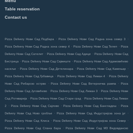
Menu
Table reservation
Contact us
.
.
Pizza Delivery Нови Сад Подбара
Pizza Delivery Нови Сад Радна зона север 3
.
.
Pizza Delivery Нови Сад Радна зона север 4
Pizza Delivery Нови Сад Телеп
Pizza
.
.
Delivery Нови Сад Сателит
Pizza Delivery Нови Сад Адице
Pizza Delivery Нови Сад
.
.
Бистрица
Pizza Delivery Нови Сад Сајмиште
Pizza Delivery Нови Сад Адамовићево
.
.
.
насеље
Pizza Delivery Нови Сад Детелинара
Pizza Delivery Нови Сад Камењар
.
.
Pizza Delivery Нови Сад Грбавица
Pizza Delivery Нови Сад Лиман 4
Pizza Delivery
.
.
Нови Сад Рибарско острво
Pizza Delivery Нови Сад Ветерничка рампа
Pizza
.
.
Delivery Нови Сад Југовићево
Pizza Delivery Нови Сад Лиман 3
Pizza Delivery Нови
.
.
Сад Роткварија
Pizza Delivery Нови Сад Стари град
Pizza Delivery Нови Сад Лиман
.
.
.
2
Pizza Delivery Нови Сад Сајлово
Pizza Delivery Нови Сад Бангладеш
Pizza
.
.
Delivery Нови Сад Ново гробље
Pizza Delivery Нови Сад Индустријска зона југ
.
.
Pizza Delivery Нови Сад Клиса
Pizza Delivery Нови Сад Индустријска зона Север
.
Pizza Delivery Нови Сад Слана бара
Pizza Delivery Нови Сад МЗ Видовданско