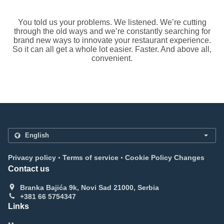
You told us your problems. We listened. We’re cutting
through the old ways and we’re constantly searching for
brand new ways to innovate your restaurant experience.
So it can all get a whole lot easier. Faster. And above all,
convenient.
.
.
Privacy policy
Terms of service
Cookie Policy Changes
Contact us
Branka Bajića 9k, Novi Sad 21000, Serbia
+381 66 5754347
Links