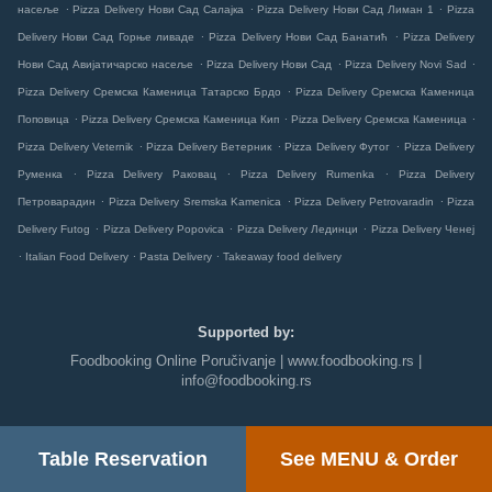
.
.
.
насеље
Pizza Delivery Нови Сад Салајка
Pizza Delivery Нови Сад Лиман 1
Pizza
.
.
Delivery Нови Сад Горње ливаде
Pizza Delivery Нови Сад Банатић
Pizza Delivery
.
.
.
Нови Сад Авијатичарско насеље
Pizza Delivery Нови Сад
Pizza Delivery Novi Sad
.
Pizza Delivery Сремска Каменица Татарско Брдо
Pizza Delivery Сремска Каменица
.
.
.
Поповица
Pizza Delivery Сремска Каменица Кип
Pizza Delivery Сремска Каменица
.
.
.
Pizza Delivery Veternik
Pizza Delivery Ветерник
Pizza Delivery Футог
Pizza Delivery
.
.
.
Руменка
Pizza Delivery Раковац
Pizza Delivery Rumenka
Pizza Delivery
.
.
.
Петроварадин
Pizza Delivery Sremska Kamenica
Pizza Delivery Petrovaradin
Pizza
.
.
.
Delivery Futog
Pizza Delivery Popovica
Pizza Delivery Лединци
Pizza Delivery Ченеј
.
.
.
Italian Food Delivery
Pasta Delivery
Takeaway food delivery
Supported by:
Foodbooking Online Poručivanje | www.foodbooking.rs |
info@foodbooking.rs
Table Reservation
See MENU & Order